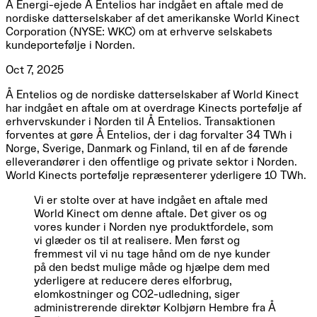
Å Energi-ejede Å Entelios har indgået en aftale med de
nordiske datterselskaber af det amerikanske World Kinect
Corporation (NYSE: WKC) om at erhverve selskabets
kundeportefølje i Norden.
Oct 7, 2025
Å Entelios og de nordiske datterselskaber af World Kinect
har indgået en aftale om at overdrage Kinects portefølje af
erhvervskunder i Norden til Å Entelios. Transaktionen
forventes at gøre Å Entelios, der i dag forvalter 34 TWh i
Norge, Sverige, Danmark og Finland, til en af de førende
elleverandører i den offentlige og private sektor i Norden.
World Kinects portefølje repræsenterer yderligere 10 TWh.
Vi er stolte over at have indgået en aftale med
World Kinect om denne aftale. Det giver os og
vores kunder i Norden nye produktfordele, som
vi glæder os til at realisere. Men først og
fremmest vil vi nu tage hånd om de nye kunder
på den bedst mulige måde og hjælpe dem med
yderligere at reducere deres elforbrug,
elomkostninger og CO2-udledning, siger
administrerende direktør Kolbjørn Hembre fra Å