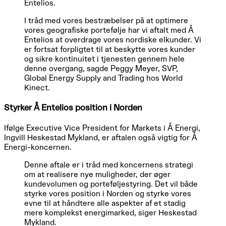
Entelios.
I tråd med vores bestræbelser på at optimere
vores geografiske portefølje har vi aftalt med Å
Entelios at overdrage vores nordiske elkunder. Vi
er fortsat forpligtet til at beskytte vores kunder
og sikre kontinuitet i tjenesten gennem hele
denne overgang, sagde Peggy Meyer, SVP,
Global Energy Supply and Trading hos World
Kinect.
Styrker Å Entelios position i Norden
Ifølge Executive Vice President for Markets i Å Energi,
Ingvill Heskestad Mykland, er aftalen også vigtig for Å
Energi-koncernen.
Denne aftale er i tråd med koncernens strategi
om at realisere nye muligheder, der øger
kundevolumen og porteføljestyring. Det vil både
styrke vores position i Norden og styrke vores
evne til at håndtere alle aspekter af et stadig
mere komplekst energimarked, siger Heskestad
Mykland.