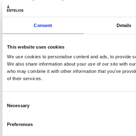
+4799530949
Consent
Details
This website uses cookies
We use cookies to personalise content and ads, to provide soc
We also share information about your use of our site with our
Kolbjorn.
who may combine it with other information that you’ve provid
Hembre@
entelios.
com
of their services.
Tjenester
Consent
Energitjenester
El forvaltning
Necessary
Selection
Om os
Preferences
Om Å Entelios
Kontakt os
Å-fondet
Å Entelios Podcasten