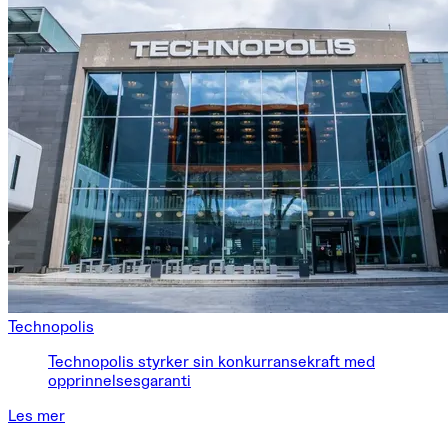
Technopolis
Technopolis styrker sin konkurransekraft med
opprinnelsesgaranti
Les mer