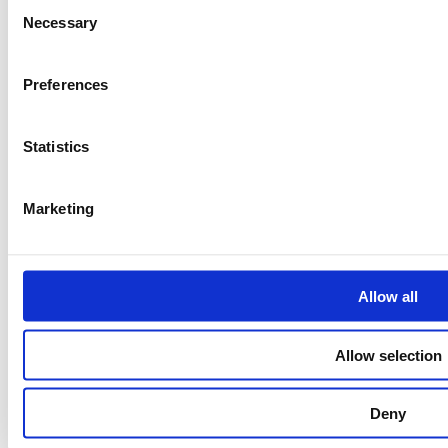
Consent
som er vanskeligere å få øye på uten en slik
Necessary
Selection
kartlegging
Ola Prestgard Sustainability & Procurement
Preferences
Manager i Lindum AS
Les mer
Statistics
Marketing
Allow all
Allow selection
Deny