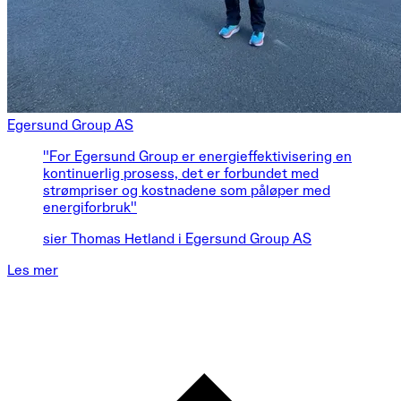
Egersund Group AS
"For Egersund Group er energieffektivisering en
kontinuerlig prosess, det er forbundet med
strømpriser og kostnadene som påløper med
energiforbruk"
sier Thomas Hetland i Egersund Group AS
Les mer