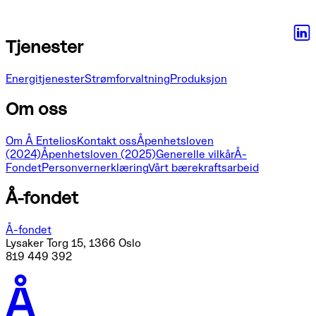
Tjenester
Energitjenester
Strømforvaltning
Produksjon
Om oss
Om Å Entelios
Kontakt oss
Åpenhetsloven
(2024)
Åpenhetsloven (2025)
Generelle vilkår
Å-
Fondet
Personvernerklæring
Vårt bærekraftsarbeid
Å-fondet
Å-fondet
Lysaker Torg 15, 1366 Oslo
819 449 392